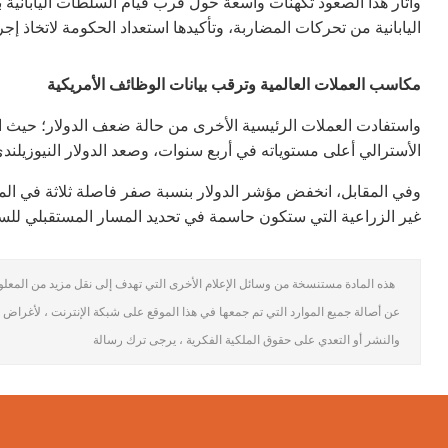
وأثار هذا الصعود تكهنات واسعة حول قرب قيام السلطات اليابانية ب
اليابانية من تحركات المضاربة، وتأكيدها استعداد الحكومة لاتخاذ إ
مكاسب العملات العالمية وترقب بيانات الوظائف الأمريكية
واستفادت العملات الرئيسية الأخرى من حالة ضعف الدولار؛ حيث ارت
الأسترالي أعلى مستوياته في أربع سنوات، وصعد الدولار النيوزيلند
وفي المقابل، انخفض مؤشر الدولار بنسبة صفر فاصلة ثلاثة في الم
غير الزراعية التي ستكون حاسمة في تحديد المسار المستقبلي للسيا
هذه المادة مستنسخة من وسائل الإعلام الأخرى التي تهدف إلى نقل مزيد من المعلومات
عن أصالة جميع الموارد التي تم جمعها في هذا الموقع على شبكة الإنترنت ، لأغراض 
والنشر أو التعدي على حقوق الملكية الفكرية ، يرجى ترك رسالة