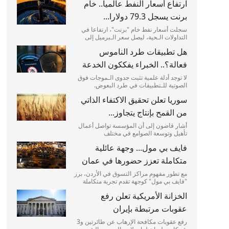
ارتفاع أسعار النفط عالميا.. خام
المركزية لشراء الحبوب للموسم الزراعي
2025/2026، محمد الحياري، عن تمديد فترة
برنت يسجل 79.3 دولارا...
توريد المحاصيل الزراعية من...
سجلت أسعار نفط خام "برنت"، ارتفاعا في
التداولات الـحية، ليصل سعر الـبرميل إلى
79.3 دولار أمريكي. ويأتي هذا التحرك في
هل تطبيقات طرد الناموس
الـأسواق الـعالمية وسط متابعة حثيثة من
الـمتداولين لتوازنات العرض والطلب، وتأثر
فعالة؟.. الخبراء يفككون الخدعة
أبرز مؤشرات الـطاقة...
لا توجد أدلة علمية تثبت جدوى الـموجات فوق
الصوتية للـتطبيقات في طرد البعوض.
مكبرات صوت الـهواتف الـذكية غير قادرة على
سوريا تعلن تحقيق الاكتفاء الذاتي
إصدار موجات صوتية بشدة كافية لإبعاد
الـحشرات. يلجأ كثير من الـمستخدمين مع
من القمح بإنتاج يتجاوز...
حلول فصل الصيف إلى تحميل...
أشار قاضون إلى أن المؤسسة تواصل أعمال
تأهيل وتوسعة الصوامع في مختلف
المحافظات لزيادة الطاقات أعلنت المؤسسة
فايف بي مول... وجهة عائلية
العامة للحبوب في سوريا، الأربعاء، أن إجمالي
الكميات المستلمة من القمح للموسم الحالي
متكاملة تعزز حضورها في عمان
وصلت إلى مليونين و700 ألف...
مع تطور مفهوم مراكز التسوق في الأردن، برز
"فايف بي مول" كوجهة تقدم تجربة متكاملة
تجمع بين التسوق والترفيه والخدمات في
الخزانة الأمريكية تعلن رفع
مكان واحد، ليصبح أحد الخيارات المفضلة
للعائلات والزوار في العاصمة عمان. ويعد
عقوبات مرتبطة بإيران
"فايف بي مول" من أبرز...
رفع عقوبات مكافحة الإرهاب عن طائرتين و3