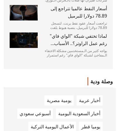
شركات طيران لها صلات بالـحرس الـثوري.
مسؤول ينفي أن يكون الإجراء إشارة لتغير في
أسعار النفط عالميا تتراجع إلى
الـسياسة الأمريكية نحو إيران. أعلنت وزارة
الخزانة الأمريكية عن رفع عقوبات مرتبطة
78.89 دولارا للبرميل
بإيران، شملت...
تراجعت أسعار عقود نفط برنت، لتسجل
78.89 دولارا للبرميل، بنصبة هبوط بلغت
0.59%، أي ما يعادل انخفاضا بقيمة 0.47 دولار
لماذا تختفي شبكة "الواي فاي"
في التداولات الـحية المباشرة. ويأتي هذا
التراجع الـطفيف في ظل موجة من التقلبات
رغم عمل الراوتر؟.. الأسباب...
الـتي تشهدها أسواق...
يواجه كثير من الـمستخدمين مشكلة الاختفاء
الـمفاجئ لشبكة "الواي فاي" رغم استمرار
عمل أجهزة الراوتر بشكل طبيعي، مما يسبب
إرباكا في أداء الـمهام اليومية. وأكد تقرير
لموقع "Softhandtech" الـتقني أن فهم
العوامل الـمسببة...
وصلة ودية
أخبار عربية
يومية مصرية
أخبار السعودية اليومية
أسبوعي سعودي
يوميا قطر
الأعمال اليومية التركية