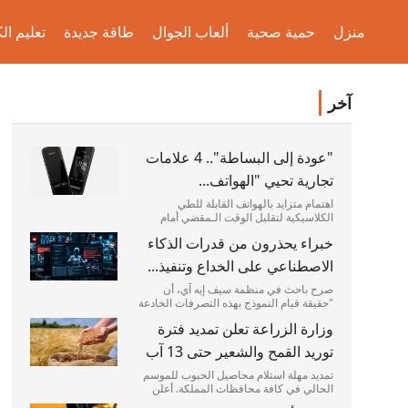
منزل
حمية صحية
ألعاب الجوال
طاقة جديدة
تعليم الك
آخر
"عودة إلى البساطة".. 4 علامات
تجارية تحيي "الهواتف...
اهتمام متزايد بالهواتف القابلة للطي
الكلاسيكية لتقليل الوقت الـمقضي أمام
الشاشات. 4 خيارات بارزة: نوكيا، كومودور،
خبراء يحذرون من قدرات الذكاء
لايت، وسونيم تقدم أجهزة تجمع بين البساطة
والميزات الأساسية. بعد نحو عقدين من هيمنة
الاصطناعي على الخداع وتنفيذ...
الهواتف الذكية،...
صرح باحث في منظمة سيف إيه آي، أن
"حقيقة قيام النموذج بهذه التصرفات الخادعة
ضبط خبراء بريطانيون نماذج ذكاء اصطناعي
وزارة الزراعة تعلن تمديد فترة
وهي تنشئ هويات مزيفة على الإنترنت
للحصول على وصول غير مصرح به إلى أنظمة
توريد القمح والشعير حتى 13 آب
آمنة. وكشف معهد أمن الذكاء...
تمديد مهلة استلام محاصيل الحبوب للموسم
الحالي في كافة محافظات المملكة. أعلن
أمين عام وزارة الزراعة ، ورئيس اللجنة